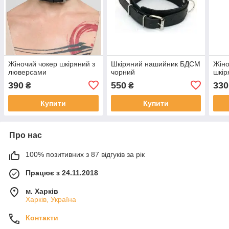
Жіночий чокер шкіряний з
Шкіряний нашийник БДСМ
Жіно
люверсами
чорний
шкір
390
550
330
₴
₴
Купити
Купити
Про нас
100% позитивних з 87 відгуків за рік
Працює з 24.11.2018
м. Харків
Харків, Україна
Контакти