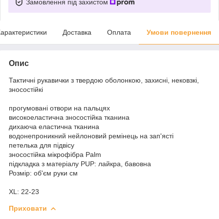
Замовлення під захистом
арактеристики
Доставка
Оплата
Умови повернення
Опис
Тактичні рукавички з твердою оболонкою, захисні, нековзкі,
зносостійкі
прогумовані отвори на пальцях
високоеластична зносостійка тканина
дихаюча еластична тканина
водонепроникний нейлоновий ремінець на зап'ясті
петелька для підвісу
зносостійка мікрофібра Palm
підкладка з матеріалу PUP: лайкра, бавовна
Розмір: об'єм руки см
XL: 22-23
Приховати