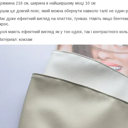
овжина 216 см, ширина в найширшому місці 10 см
ушак це довгий пояс, який можна обернути навколо талії не один раз
ає дуже ефектний вигляд на платтях, туніках. Навіть якщо бентежит
кроє.
ухлі мають ефектний вигляд як у тон одязі, так і контрастного коль
атериал: кожзам