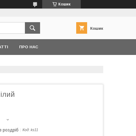
Кошик
Кошик
АТТІ
ПРО НАС
білий
в роздріб
Код:
ks11