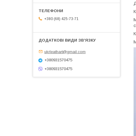
Д
К
+380 (68) 425-73-71
М
с
К
М
ukrleathart@gmail.com
+380931570475
+380931570475