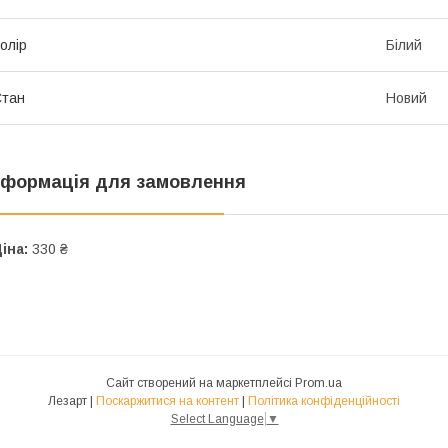
олір
Білий
Стан
Новий
нформація для замовлення
іна:
330 ₴
Сайт створений на маркетплейсі
Prom.ua
Лезарт |
Поскаржитися на контент
|
Політика конфіденційності
Select Language
▼