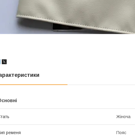
арактеристики
Основні
тать
Жіноча
ип ременя
Пояс