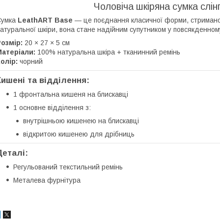
Чоловіча шкіряна сумка слін
Сумка
LeathART Base
— це поєднання класичної форми, стриманог
атуральної шкіри, вона стане надійним супутником у повсякденному
озмір:
20 × 27 × 5 см
атеріали:
100% натуральна шкіра + тканинний ремінь
олір:
чорний
Кишені та відділення:
1 фронтальна кишеня на блискавці
1 основне відділення з:
внутрішньою кишенею на блискавці
відкритою кишенею для дрібниць
Деталі:
Регульований текстильний ремінь
Металева фурнітура