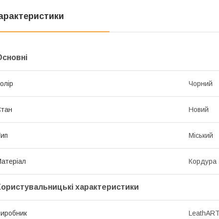
арактеристики
Основні
олір
Чорний
Стан
Новий
ип
Міський
атеріал
Кордура
Користувальницькі характеристики
иробник
LeathAR