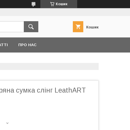
Кошик
Кошик
АТТІ
ПРО НАС
ряна сумка слінг LeathART