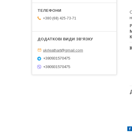
н
+380 (68) 425-73-71
Р
М
К
ukrleathart@gmail.com
+380931570475
+380931570475