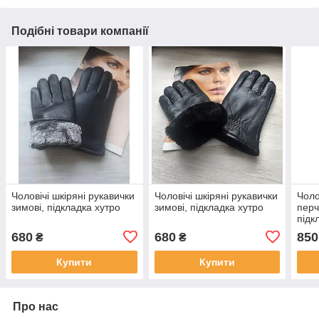
Подібні товари компанії
Чоловічі шкіряні рукавички
Чоловічі шкіряні рукавички
Чоло
зимові, підкладка хутро
зимові, підкладка хутро
перч
підк
680
680
850
₴
₴
Купити
Купити
Про нас