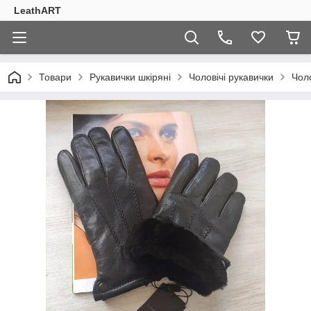
LeathART
Товари
Рукавички шкіряні
Чоловічі рукавички
Чоло