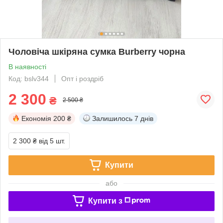
Чоловіча шкіряна сумка Burberry чорна
В наявності
Код: bslv344
Опт і роздріб
2 300
₴
2 500 ₴
Економія
200 ₴
Залишилось
7 днів
2 300 ₴
від 5 шт.
Купити
або
Купити з