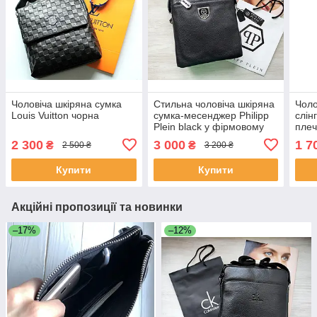
Чоловіча шкіряна сумка
Стильна чоловіча шкіряна
Чоло
Louis Vuitton чорна
сумка-месенджер Philipp
слін
Plein black у фірмовому
плеч
пакеті
2 300
3 000
1 7
₴
₴
2 500 ₴
3 200 ₴
Купити
Купити
Акційні пропозиції та новинки
–17%
–12%