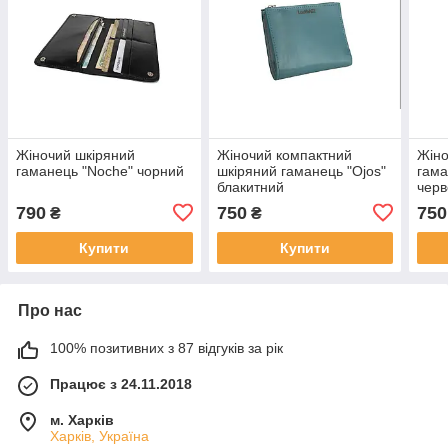
Жіночий шкіряний
Жіночий компактний
Жіно
гаманець "Noche" чорний
шкіряний гаманець "Ojos"
гама
блакитний
чер
790
750
750
₴
₴
Купити
Купити
Про нас
100% позитивних з 87 відгуків за рік
Працює з 24.11.2018
м. Харків
Харків, Україна