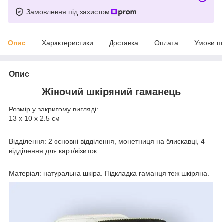
Замовлення під захистом
Опис
Характеристики
Доставка
Оплата
Умови п
Опис
Жіночий шкіряний гаманець
Розмір у закритому вигляді:
13 х 10 х 2.5 см
Відділення: 2 основні відділення, монетниця на блискавці, 4
відділення для карт/візиток.
Матеріал: натуральна шкіра. Підкладка гаманця теж шкіряна.