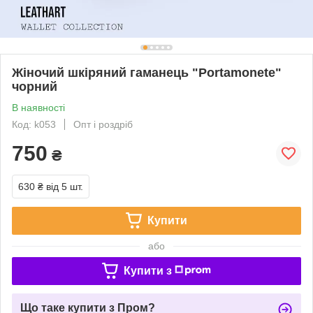
Жіночий шкіряний гаманець "Portamonete"
чорний
В наявності
Код: k053
Опт і роздріб
750
₴
630 ₴
від 5 шт.
Купити
або
Купити з
Що таке купити з Пром?