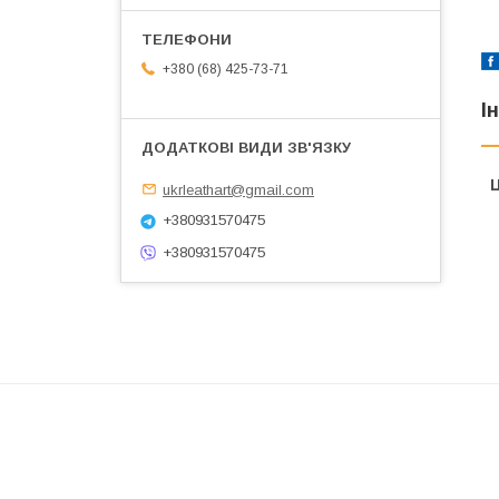
+380 (68) 425-73-71
І
Ц
ukrleathart@gmail.com
+380931570475
+380931570475