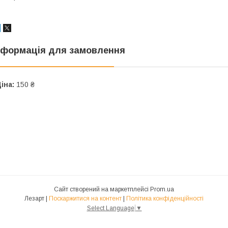
нформація для замовлення
іна:
150 ₴
Сайт створений на маркетплейсі
Prom.ua
Лезарт |
Поскаржитися на контент
|
Політика конфіденційності
Select Language
▼