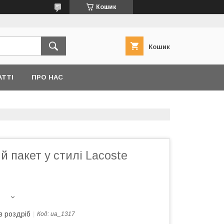
Кошик
Кошик
АТТІ
ПРО НАС
 пакет у стилі Lacoste
в роздріб
Код:
ua_1317