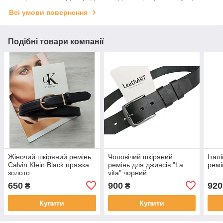
Всі умови повернення
Подібні товари компанії
Жіночий шкіряний ремінь
Чоловічий шкіряний
Італ
Calvin Klein Black пряжка
ремінь для джинсів "La
ремі
золото
vita" чорний
650
900
920
₴
₴
Купити
Купити