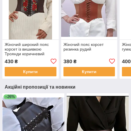
Жіночий широкий пояс
Жіночий пояс корсет
Жіно
корсет із вишивкою
резинка рудий
гумк
Троянди коричневий
430
380
400
₴
₴
Купити
Купити
Акційні пропозиції та новинки
–26%