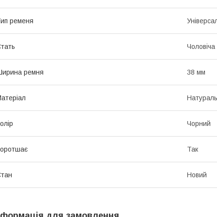
ип ременя
Універса
тать
Чоловіча
Ширина ремня
38 мм
атеріал
Натураль
олір
Чорний
Коротшає
Так
Стан
Новий
нформація для замовлення