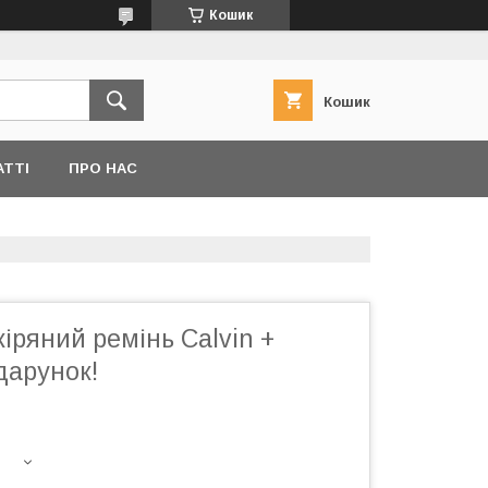
Кошик
Кошик
АТТІ
ПРО НАС
іряний ремінь Calvin +
дарунок!