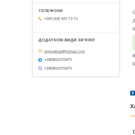
С
+380 (68) 425-73-71
Д
Ш
ukrleathart@gmail.com
В
+380931570475
Б
+380931570475
Х