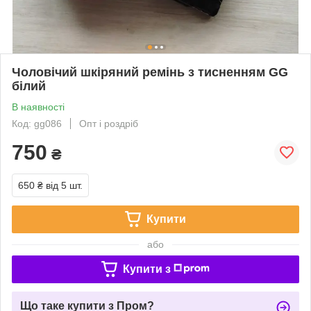
Чоловічий шкіряний ремінь з тисненням GG
білий
В наявності
Код: gg086
Опт і роздріб
750
₴
650 ₴
від 5 шт.
Купити
або
Купити з
Що таке купити з Пром?