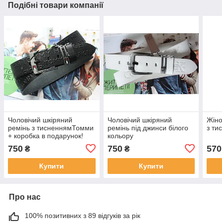
Подібні товари компанії
Чоловічий шкіряний
Чоловічий шкіряний
Жіно
ремінь з тисненнямТомми
ремінь під джинси білого
з ти
+ коробка в подарунок!
кольору
750
750
570
₴
₴
Купити
Купити
Про нас
100% позитивних з 89 відгуків за рік