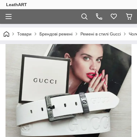
LeathART
Товари
Брендові ремені
Ремені в стилі Gucci
Чол