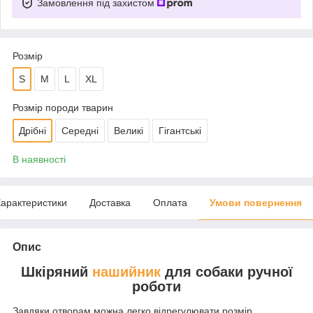
Замовлення під захистом
Розмір
S
M
L
XL
Розмір породи тварин
Дрібні
Середні
Великі
Гігантські
В наявності
арактеристики
Доставка
Оплата
Умови повернення
Опис
Шкіряний
нашийник
для собаки ручної
роботи
Завдяки отворам можна легко відрегулювати розмір