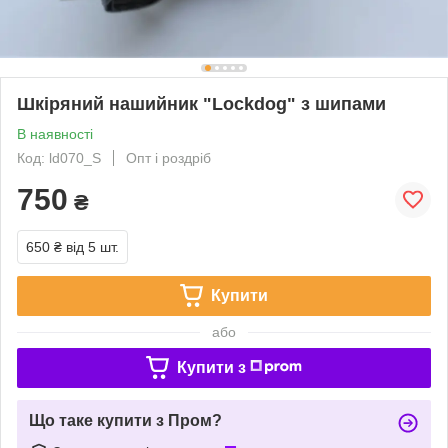
Шкіряний нашийник "Lockdog" з шипами
В наявності
Код: ld070_S
Опт і роздріб
750
₴
650 ₴
від 5 шт.
Купити
або
Купити з
Що таке купити з Пром?