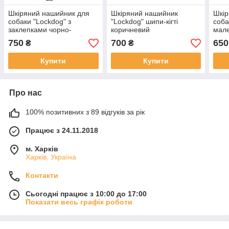
Шкіряний нашийник для
Шкіряний нашийник
Шкір
собаки "Lockdog" з
"Lockdog" шипи-кігті
соба
заклепками чорно-
коричневий
мал
коричневий
беж
750
700
650
₴
₴
Купити
Купити
Про нас
100% позитивних з 89 відгуків за рік
Працює з 24.11.2018
м. Харків
Харків, Україна
Контакти
Сьогодні працює з 10:00 до 17:00
Показати весь графік роботи