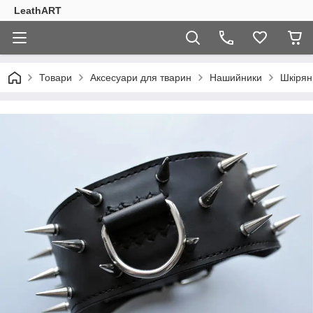
LeathART
Товари
Аксесуари для тварин
Нашийники
Шкірян