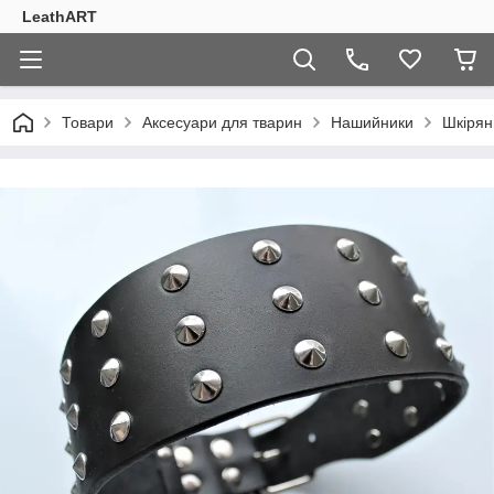
LeathART
Товари
Аксесуари для тварин
Нашийники
Шкірян