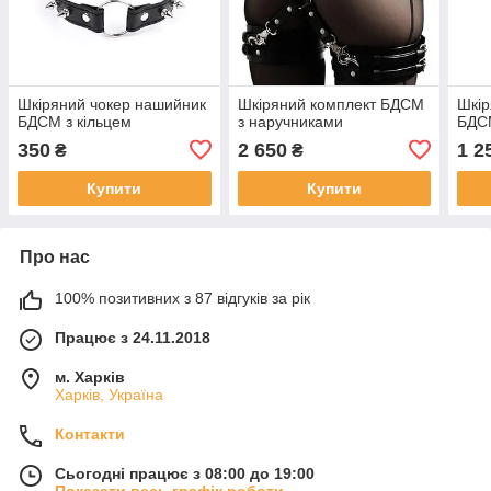
Шкіряний чокер нашийник
Шкіряний комплект БДСМ
Шкір
БДСМ з кільцем
з наручниками
БДС
350
2 650
1 2
₴
₴
Купити
Купити
Про нас
100% позитивних з 87 відгуків за рік
Працює з 24.11.2018
м. Харків
Харків, Україна
Контакти
Сьогодні працює з 08:00 до 19:00
Показати весь графік роботи